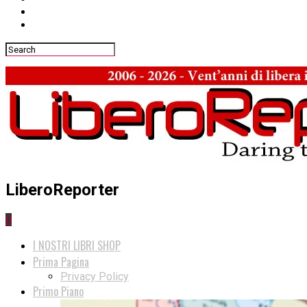
LiberoReporter
0
I NOSTRI LIBRI SHOP
Prima Pagina
Privacy Policy
Primo Piano