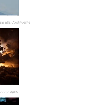
dum alla Costituente
modo proprio