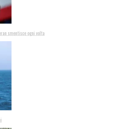
eran smentisce ogni volta
i