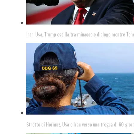
Iran-Usa, Trump oscilla tra minacce e dialogo mentre Teh
Stretto di Hormuz, Usa e Iran verso una tregua di 60 giorn