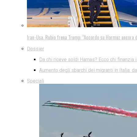
Iran-Usa, Rubio frena Trump: “Accordo su Hormuz ancora d
Dossier
Da chi riceve soldi Hamas? Ecco chi finanzia i
Aumento degli sbarchi dei migranti in Italia: 
Speciali