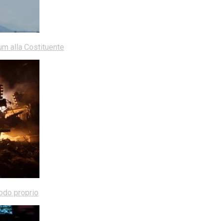
dum alla Costituente
modo proprio