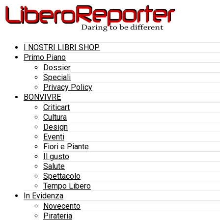
I NOSTRI LIBRI SHOP
Primo Piano
Dossier
Speciali
Privacy Policy
BONVIVRE
Criticart
Cultura
Design
Eventi
Fiori e Piante
Il gusto
Salute
Spettacolo
Tempo Libero
In Evidenza
Novecento
Pirateria