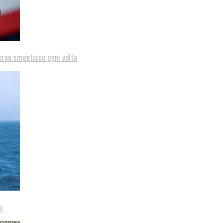
eran smentisce ogni volta
i