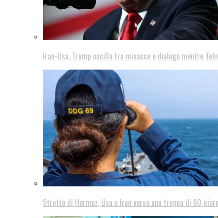
Iran-Usa, Trump oscilla tra minacce e dialogo mentre Teh
Stretto di Hormuz, Usa e Iran verso una tregua di 60 giorn