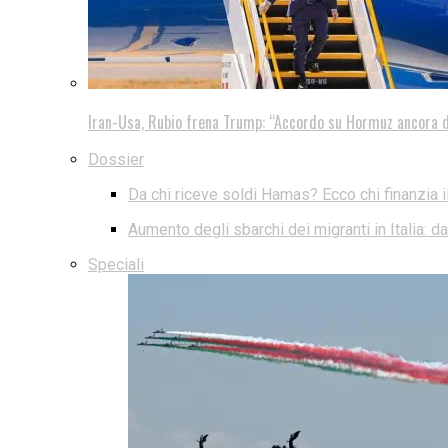
Iran-Usa, Rubio frena Trump: “Accordo su Hormuz ancora d
Dossier
Da chi riceve soldi Hamas? Ecco chi finanzia i
Aumento degli sbarchi dei migranti in Italia: 
Speciali