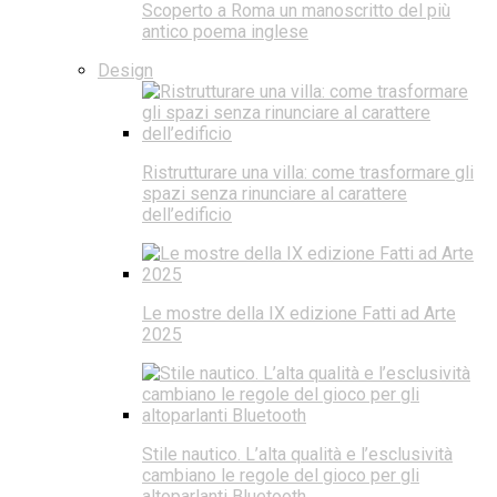
Scoperto a Roma un manoscritto del più
antico poema inglese
Design
Ristrutturare una villa: come trasformare gli
spazi senza rinunciare al carattere
dell’edificio
Le mostre della IX edizione Fatti ad Arte
2025
Stile nautico. L’alta qualità e l’esclusività
cambiano le regole del gioco per gli
altoparlanti Bluetooth