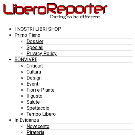
I NOSTRI LIBRI SHOP
Primo Piano
Dossier
Speciali
Privacy Policy
BONVIVRE
Criticart
Cultura
Design
Eventi
Fiori e Piante
Il gusto
Salute
Spettacolo
Tempo Libero
In Evidenza
Novecento
Pirateria