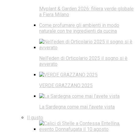
Myplant & Garden 2026: filiera verde globale
a Fiera Milano
Come profumare gli ambienti in modo
naturale con tre ingredienti da cucina
Nell’eden di Orticolario 2025 il sogno si è
avverato
VERDE GRAZZANO 2025
La Sardegna come mai l’avete vista
Il gusto