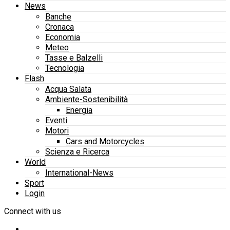
News
Banche
Cronaca
Economia
Meteo
Tasse e Balzelli
Tecnologia
Flash
Acqua Salata
Ambiente-Sostenibilità
Energia
Eventi
Motori
Cars and Motorcycles
Scienza e Ricerca
World
International-News
Sport
Login
Connect with us