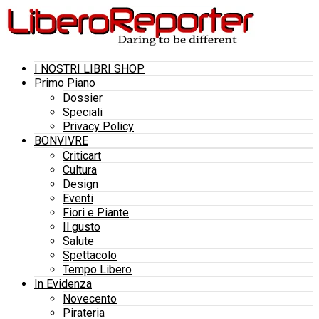
I NOSTRI LIBRI SHOP
Primo Piano
Dossier
Speciali
Privacy Policy
BONVIVRE
Criticart
Cultura
Design
Eventi
Fiori e Piante
Il gusto
Salute
Spettacolo
Tempo Libero
In Evidenza
Novecento
Pirateria