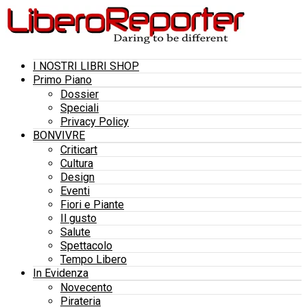
I NOSTRI LIBRI SHOP
Primo Piano
Dossier
Speciali
Privacy Policy
BONVIVRE
Criticart
Cultura
Design
Eventi
Fiori e Piante
Il gusto
Salute
Spettacolo
Tempo Libero
In Evidenza
Novecento
Pirateria