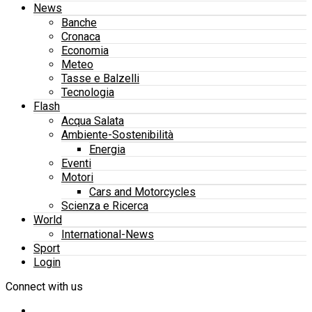
News
Banche
Cronaca
Economia
Meteo
Tasse e Balzelli
Tecnologia
Flash
Acqua Salata
Ambiente-Sostenibilità
Energia
Eventi
Motori
Cars and Motorcycles
Scienza e Ricerca
World
International-News
Sport
Login
Connect with us