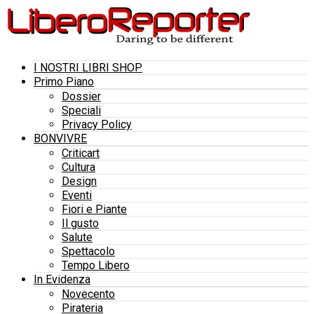
I NOSTRI LIBRI SHOP
Primo Piano
Dossier
Speciali
Privacy Policy
BONVIVRE
Criticart
Cultura
Design
Eventi
Fiori e Piante
Il gusto
Salute
Spettacolo
Tempo Libero
In Evidenza
Novecento
Pirateria