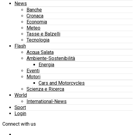
News
Banche
Cronaca
Economia
Meteo
Tasse e Balzelli
Tecnologia
Flash
Acqua Salata
Ambiente-Sostenibilità
Energia
Eventi
Motori
Cars and Motorcycles
Scienza e Ricerca
World
International-News
Sport
Login
Connect with us