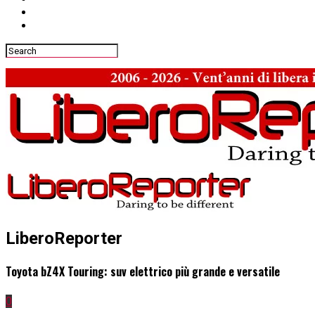
LiberoReporter
Toyota bZ4X Touring: suv elettrico più grande e versatile
0