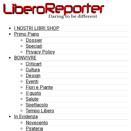
I NOSTRI LIBRI SHOP
Primo Piano
Dossier
Speciali
Privacy Policy
BONVIVRE
Criticart
Cultura
Design
Eventi
Fiori e Piante
Il gusto
Salute
Spettacolo
Tempo Libero
In Evidenza
Novecento
Pirateria