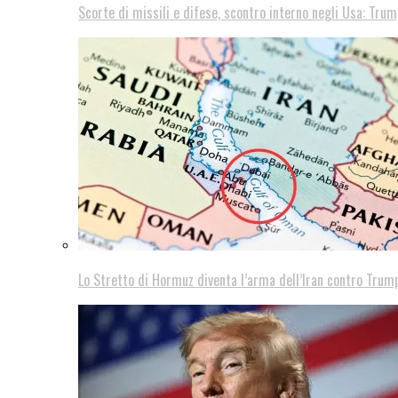
Scorte di missili e difese, scontro interno negli Usa: Trum
Lo Stretto di Hormuz diventa l’arma dell’Iran contro Trump