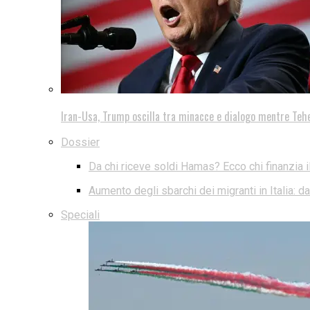
Iran-Usa, Trump oscilla tra minacce e dialogo mentre Teh
Dossier
Da chi riceve soldi Hamas? Ecco chi finanzia i
Aumento degli sbarchi dei migranti in Italia: 
Speciali