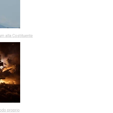
dum alla Costituente
modo proprio