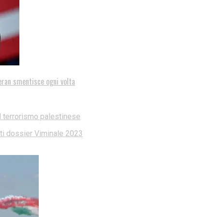
eran smentisce ogni volta
l terrorismo palestinese
dati dossier Viminale 2023