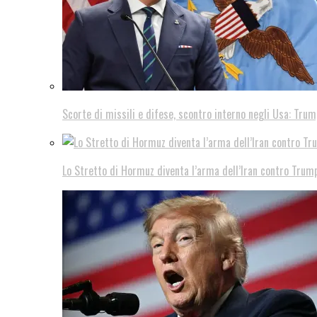
Scorte di missili e difese, scontro interno negli Usa: Trum
Lo Stretto di Hormuz diventa l’arma dell’Iran contro Trump