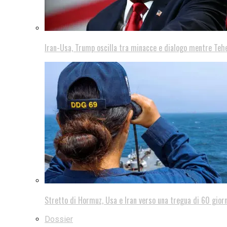
Iran-Usa, Trump oscilla tra minacce e dialogo mentre Teh
Stretto di Hormuz, Usa e Iran verso una tregua di 60 giorn
Dossier