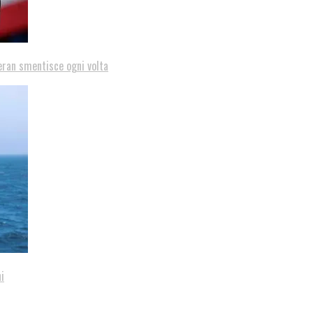
eran smentisce ogni volta
i