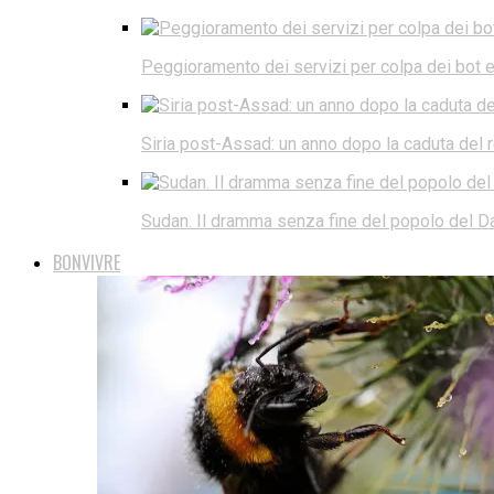
Peggioramento dei servizi per colpa dei bot e d
Siria post-Assad: un anno dopo la caduta del
Sudan. Il dramma senza fine del popolo del Da
BONVIVRE