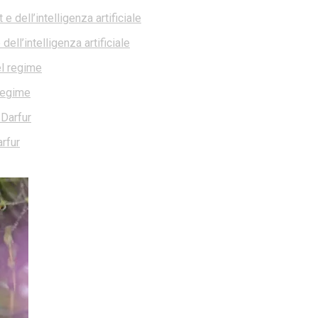
ell’intelligenza artificiale
 regime
rfur