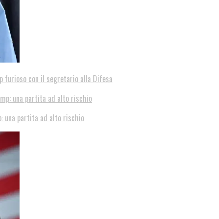
p furioso con il segretario alla Difesa
: una partita ad alto rischio