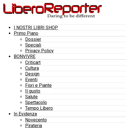
I NOSTRI LIBRI SHOP
Primo Piano
Dossier
Speciali
Privacy Policy
BONVIVRE
Criticart
Cultura
Design
Eventi
Fiori e Piante
Il gusto
Salute
Spettacolo
Tempo Libero
In Evidenza
Novecento
Pirateria