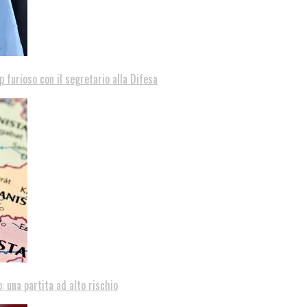
p furioso con il segretario alla Difesa
: una partita ad alto rischio