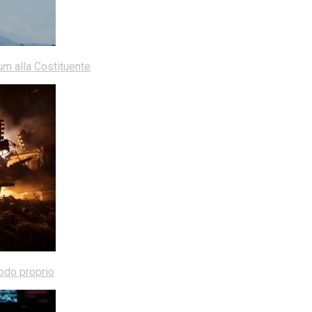
dum alla Costituente
modo proprio