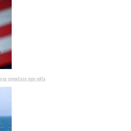
eran smentisce ogni volta