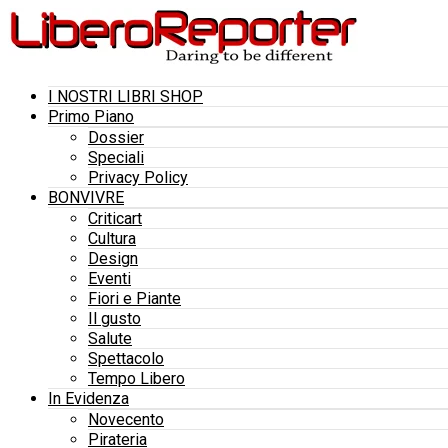
I NOSTRI LIBRI SHOP
Primo Piano
Dossier
Speciali
Privacy Policy
BONVIVRE
Criticart
Cultura
Design
Eventi
Fiori e Piante
Il gusto
Salute
Spettacolo
Tempo Libero
In Evidenza
Novecento
Pirateria