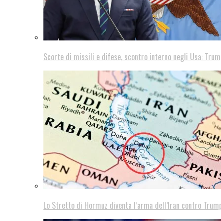
Scorte di missili e difese, scontro interno negli Usa: Trum
Lo Stretto di Hormuz diventa l’arma dell’Iran contro Trump