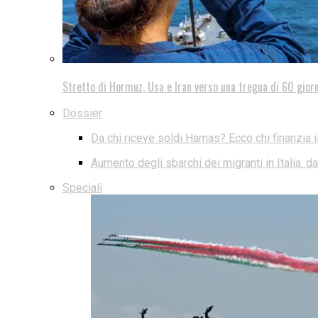
Stretto di Hormuz, Usa e Iran verso una tregua di 60 giorn
Dossier
Da chi riceve soldi Hamas? Ecco chi finanzia i
Aumento degli sbarchi dei migranti in Italia: 
Speciali