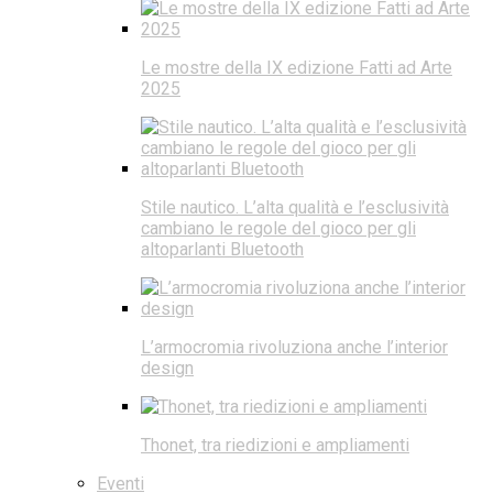
Le mostre della IX edizione Fatti ad Arte
2025
Stile nautico. L’alta qualità e l’esclusività
cambiano le regole del gioco per gli
altoparlanti Bluetooth
L’armocromia rivoluziona anche l’interior
design
Thonet, tra riedizioni e ampliamenti
Eventi