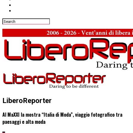
LiberoReporter
Al MaXXI la mostra “Italia di Moda”, viaggio fotografico tra
paesaggi e alta moda