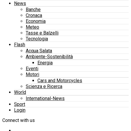
News
Banche
Cronaca
Economia
Meteo
Tasse e Balzelli
Tecnologia
Flash
Acqua Salata
Ambiente-Sostenibilità
Energia
Eventi
Motori
Cars and Motorcycles
Scienza e Ricerca
World
International-News
Sport
Login
Connect with us