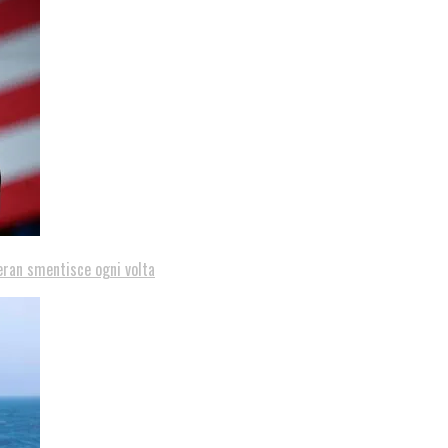
eran smentisce ogni volta