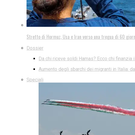
Stretto di Hormuz, Usa e Iran verso una tregua di 60 giorn
Dossier
Da chi riceve soldi Hamas? Ecco chi finanzia i
Aumento degli sbarchi dei migranti in Italia: 
Speciali