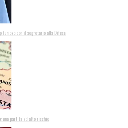
p furioso con il segretario alla Difesa
: una partita ad alto rischio