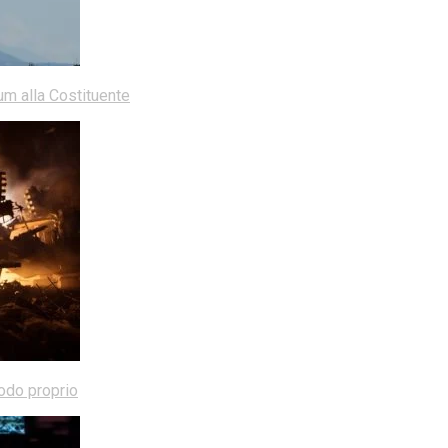
dum alla Costituente
modo proprio