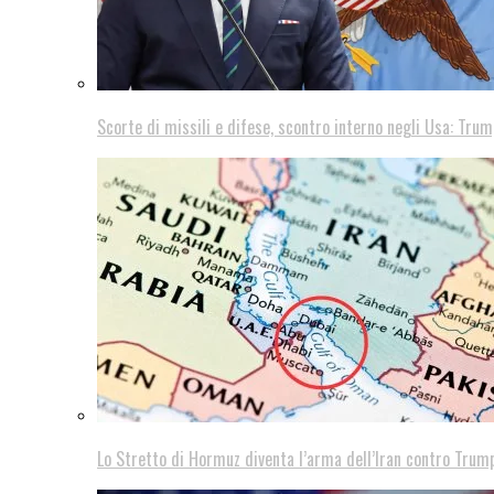
Scorte di missili e difese, scontro interno negli Usa: Trum
Lo Stretto di Hormuz diventa l’arma dell’Iran contro Trump