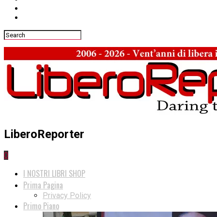
LiberoReporter
0
I NOSTRI LIBRI SHOP
Prima Pagina
Privacy Policy
Primo Piano