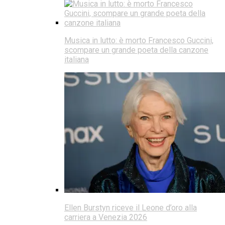
Musica in lutto: è morto Francesco Guccini,
scompare un grande poeta della canzone
italiana
Ellen Burstyn riceve il Leone d’oro alla
carriera a Venezia 2026