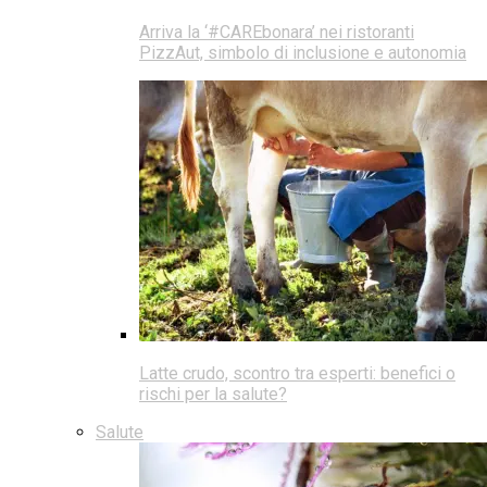
Arriva la ‘#CAREbonara’ nei ristoranti
PizzAut, simbolo di inclusione e autonomia
Latte crudo, scontro tra esperti: benefici o
rischi per la salute?
Salute