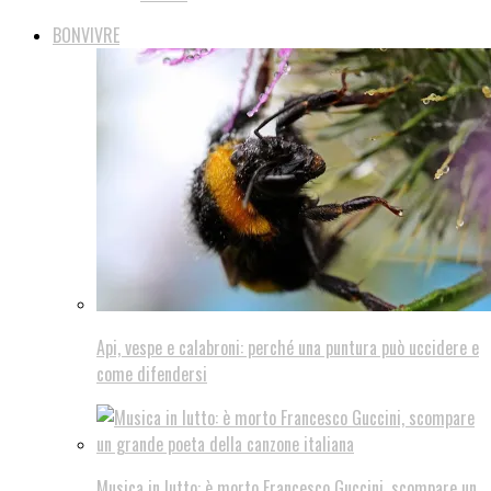
BONVIVRE
Api, vespe e calabroni: perché una puntura può uccidere e
come difendersi
Musica in lutto: è morto Francesco Guccini, scompare un