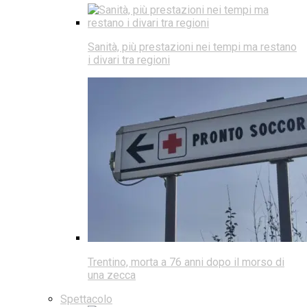
Sanità, più prestazioni nei tempi ma restano
i divari tra regioni
Trentino, morta a 76 anni dopo il morso di
una zecca
Spettacolo