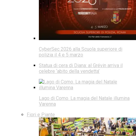
CyberSec 2026 alla Scuola superiore di
polizia il 4 e 5 marzo
Statua di cera di Diana: al Grévin arriva il
celebre ‘abito della vendetta’
Lago di Como. La magia del Natale illumina
Varenna
Fiori e Piante