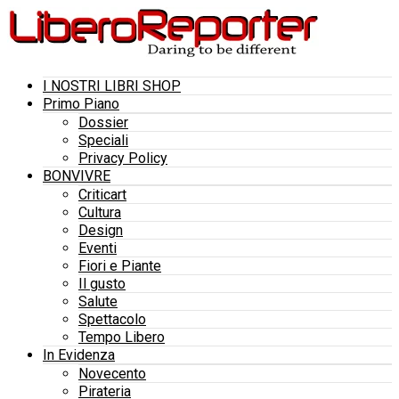
I NOSTRI LIBRI SHOP
Primo Piano
Dossier
Speciali
Privacy Policy
BONVIVRE
Criticart
Cultura
Design
Eventi
Fiori e Piante
Il gusto
Salute
Spettacolo
Tempo Libero
In Evidenza
Novecento
Pirateria