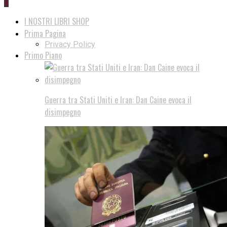
0
I NOSTRI LIBRI SHOP
Prima Pagina
Privacy Policy
Primo Piano
Guerra tra Stati Uniti e Iran: Dan Caine evoca il
disimpegno