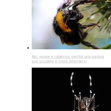
Api, vespe e calabroni: perché una puntura
può uccidere e come difendersi