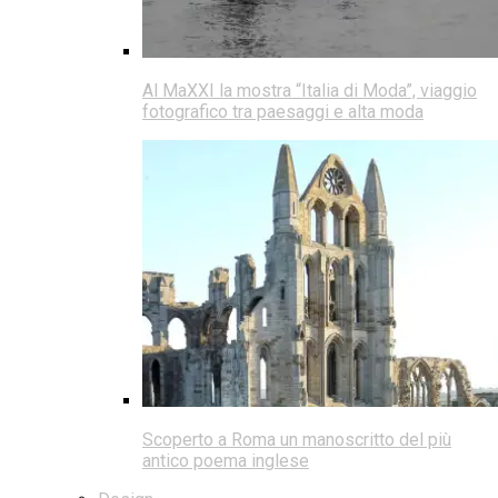
Al MaXXI la mostra “Italia di Moda”, viaggio
fotografico tra paesaggi e alta moda
Scoperto a Roma un manoscritto del più
antico poema inglese