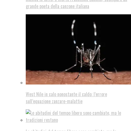
grande poeta della canzone italiana
West Nile in calo nonostante il caldo: l’errore
sull’equazione zanzare-malattie