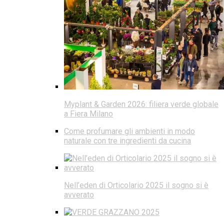
Myplant & Garden 2026: filiera verde globale
a Fiera Milano
Come profumare gli ambienti in modo
naturale con tre ingredienti da cucina
Nell’eden di Orticolario 2025 il sogno si è
avverato