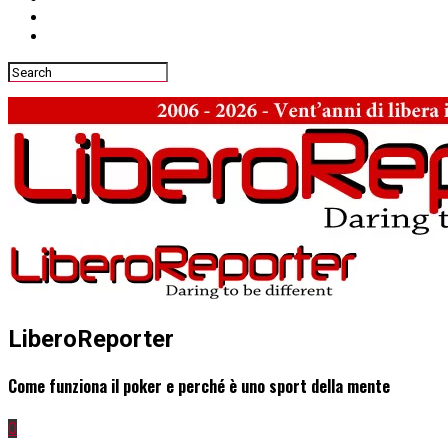
LiberoReporter
Come funziona il poker e perché è uno sport della mente
0