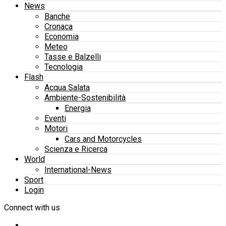
News
Banche
Cronaca
Economia
Meteo
Tasse e Balzelli
Tecnologia
Flash
Acqua Salata
Ambiente-Sostenibilità
Energia
Eventi
Motori
Cars and Motorcycles
Scienza e Ricerca
World
International-News
Sport
Login
Connect with us