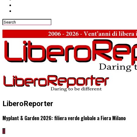
LiberoReporter
Myplant & Garden 2026: filiera verde globale a Fiera Milano
0