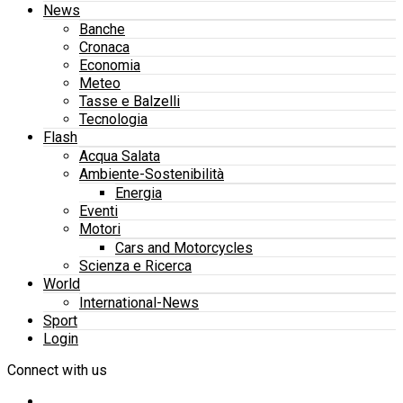
News
Banche
Cronaca
Economia
Meteo
Tasse e Balzelli
Tecnologia
Flash
Acqua Salata
Ambiente-Sostenibilità
Energia
Eventi
Motori
Cars and Motorcycles
Scienza e Ricerca
World
International-News
Sport
Login
Connect with us