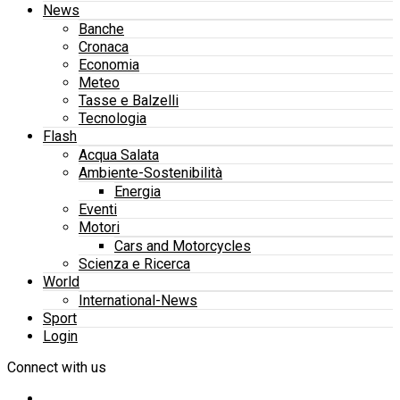
News
Banche
Cronaca
Economia
Meteo
Tasse e Balzelli
Tecnologia
Flash
Acqua Salata
Ambiente-Sostenibilità
Energia
Eventi
Motori
Cars and Motorcycles
Scienza e Ricerca
World
International-News
Sport
Login
Connect with us