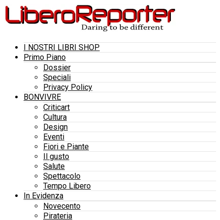
I NOSTRI LIBRI SHOP
Primo Piano
Dossier
Speciali
Privacy Policy
BONVIVRE
Criticart
Cultura
Design
Eventi
Fiori e Piante
Il gusto
Salute
Spettacolo
Tempo Libero
In Evidenza
Novecento
Pirateria