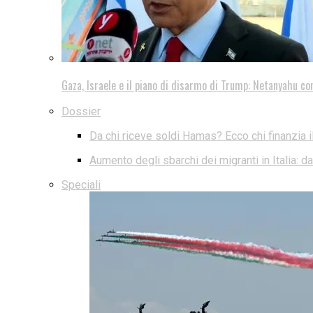
Gaza, Israele e il piano di disarmo di Trump: Netanyahu co
Dossier
Da chi riceve soldi Hamas? Ecco chi finanzia i
Aumento degli sbarchi dei migranti in Italia: 
Speciali