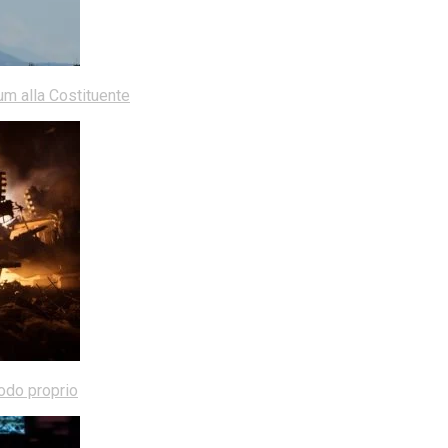
dum alla Costituente
modo proprio