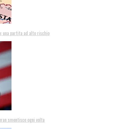
: una partita ad alto rischio
eran smentisce ogni volta