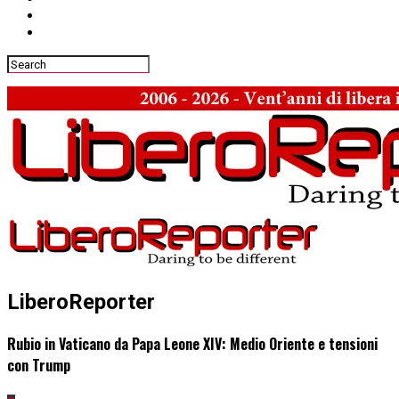
LiberoReporter
Rubio in Vaticano da Papa Leone XIV: Medio Oriente e tensioni
con Trump