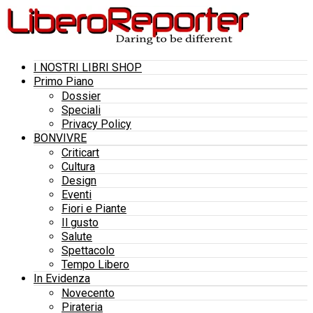
I NOSTRI LIBRI SHOP
Primo Piano
Dossier
Speciali
Privacy Policy
BONVIVRE
Criticart
Cultura
Design
Eventi
Fiori e Piante
Il gusto
Salute
Spettacolo
Tempo Libero
In Evidenza
Novecento
Pirateria