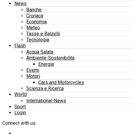
News
Banche
Cronaca
Economia
Meteo
Tasse e Balzelli
Tecnologia
Flash
Acqua Salata
Ambiente-Sostenibilità
Energia
Eventi
Motori
Cars and Motorcycles
Scienza e Ricerca
World
International-News
Sport
Login
Connect with us