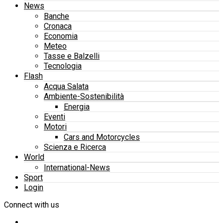
News
Banche
Cronaca
Economia
Meteo
Tasse e Balzelli
Tecnologia
Flash
Acqua Salata
Ambiente-Sostenibilità
Energia
Eventi
Motori
Cars and Motorcycles
Scienza e Ricerca
World
International-News
Sport
Login
Connect with us