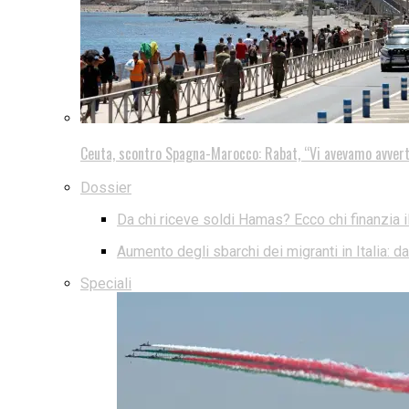
Ceuta, scontro Spagna-Marocco: Rabat, “Vi avevamo avver
Dossier
Da chi riceve soldi Hamas? Ecco chi finanzia i
Aumento degli sbarchi dei migranti in Italia: 
Speciali