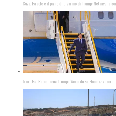
Gaza, Israele e il piano di disarmo di Trump: Netanyahu co
Iran-Usa, Rubio frena Trump: “Accordo su Hormuz ancora d