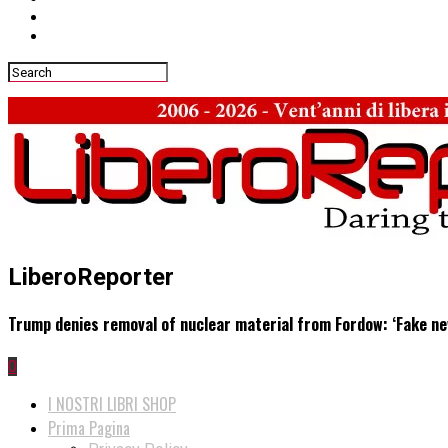
LiberoReporter
Trump denies removal of nuclear material from Fordow: ‘Fake n
0
I NOSTRI LIBRI SHOP
Prima Pagina