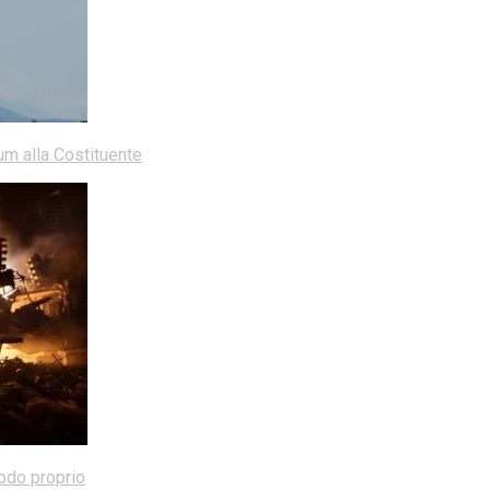
dum alla Costituente
modo proprio