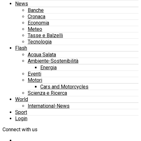
News
Banche
Cronaca
Economia
Meteo
Tasse e Balzelli
Tecnologia
Flash
Acqua Salata
Ambiente-Sostenibilità
Energia
Eventi
Motori
Cars and Motorcycles
Scienza e Ricerca
World
International-News
Sport
Login
Connect with us