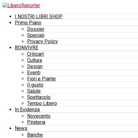
I NOSTRI LIBRI SHOP
Primo Piano
Dossier
Speciali
Privacy Policy
BONVIVRE
Criticart
Cultura
Design
Eventi
Fiori e Piante
Il gusto
Salute
Spettacolo
Tempo Libero
In Evidenza
Novecento
Pirateria
News
Banche