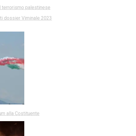
l terrorismo palestinese
dati dossier Viminale 2023
dum alla Costituente