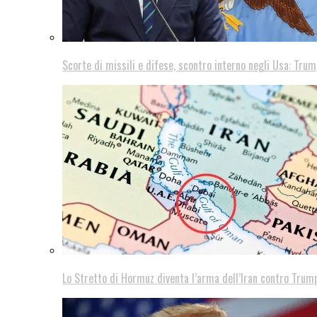
Scorte di missili e difese, scontro interno negli Usa: Trum
Lo Stretto di Hormuz diventa l’arma dell’Iran contro Trump