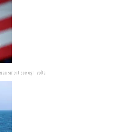
eran smentisce ogni volta