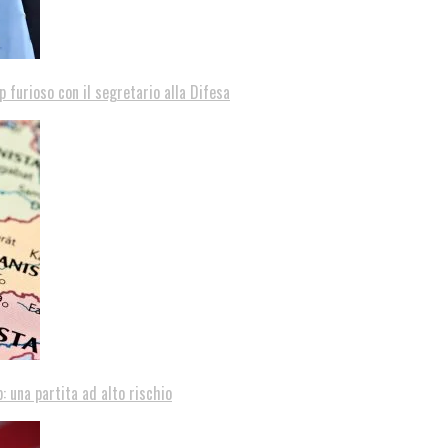
p furioso con il segretario alla Difesa
: una partita ad alto rischio