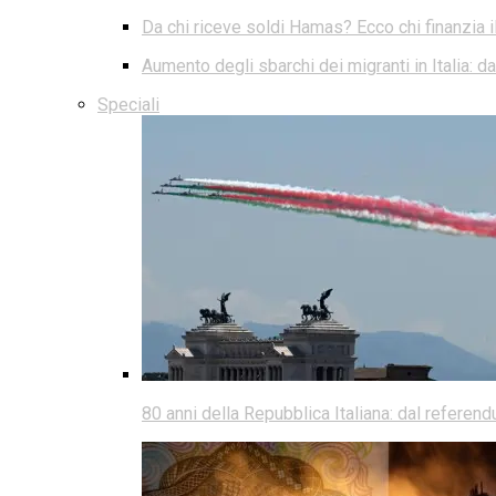
Da chi riceve soldi Hamas? Ecco chi finanzia i
Aumento degli sbarchi dei migranti in Italia: 
Speciali
80 anni della Repubblica Italiana: dal referen