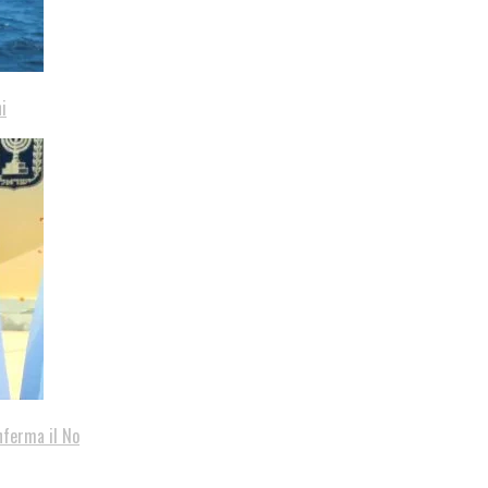
i
nferma il No