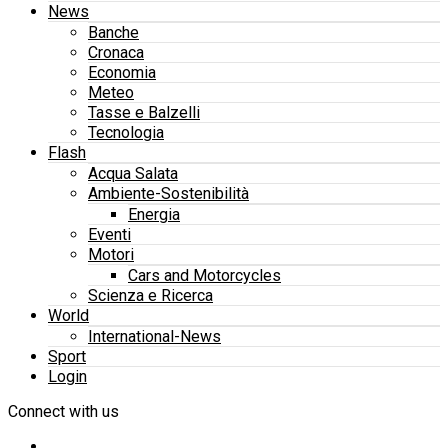
News
Banche
Cronaca
Economia
Meteo
Tasse e Balzelli
Tecnologia
Flash
Acqua Salata
Ambiente-Sostenibilità
Energia
Eventi
Motori
Cars and Motorcycles
Scienza e Ricerca
World
International-News
Sport
Login
Connect with us