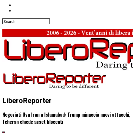
LiberoReporter
Negoziati Usa Iran a Islamabad: Trump minaccia nuovi attacchi,
Teheran chiede asset bloccati