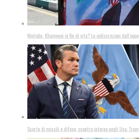
Mojtaba Khamenei in fin di vita? Le indiscrezioni dall’oppo
Scorte di missili e difese, scontro interno negli Usa: Trum