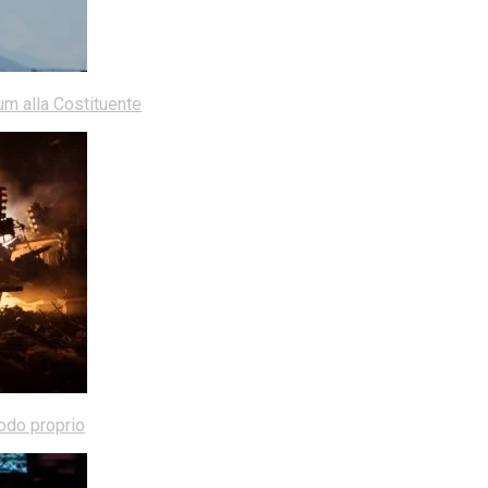
dum alla Costituente
modo proprio