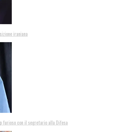
sizione iraniana
p furioso con il segretario alla Difesa