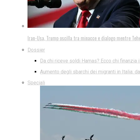
Iran-Usa, Trump oscilla tra minacce e dialogo mentre Teh
Dossier
Da chi riceve soldi Hamas? Ecco chi finanzia i
Aumento degli sbarchi dei migranti in Italia: 
Speciali