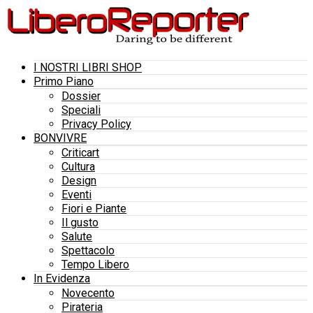
I NOSTRI LIBRI SHOP
Primo Piano
Dossier
Speciali
Privacy Policy
BONVIVRE
Criticart
Cultura
Design
Eventi
Fiori e Piante
Il gusto
Salute
Spettacolo
Tempo Libero
In Evidenza
Novecento
Pirateria