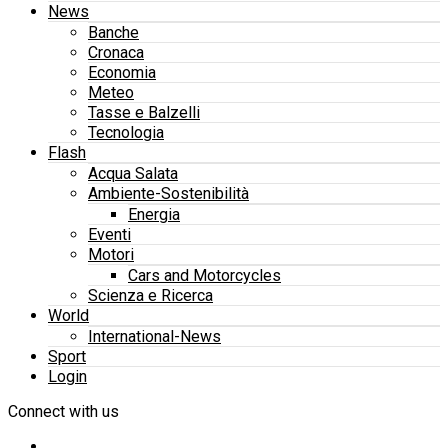
News
Banche
Cronaca
Economia
Meteo
Tasse e Balzelli
Tecnologia
Flash
Acqua Salata
Ambiente-Sostenibilità
Energia
Eventi
Motori
Cars and Motorcycles
Scienza e Ricerca
World
International-News
Sport
Login
Connect with us