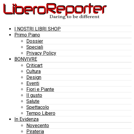
I NOSTRI LIBRI SHOP
Primo Piano
Dossier
Speciali
Privacy Policy
BONVIVRE
Criticart
Cultura
Design
Eventi
Fiori e Piante
Il gusto
Salute
Spettacolo
Tempo Libero
In Evidenza
Novecento
Pirateria