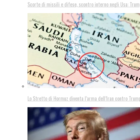
Scorte di missili e difese, scontro interno negli Usa: Trum
Lo Stretto di Hormuz diventa l’arma dell’Iran contro Trump