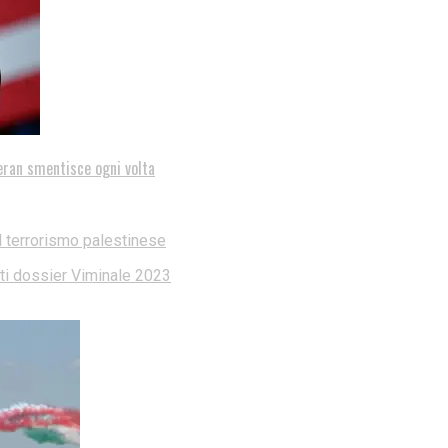
eran smentisce ogni volta
l terrorismo palestinese
dati dossier Viminale 2023