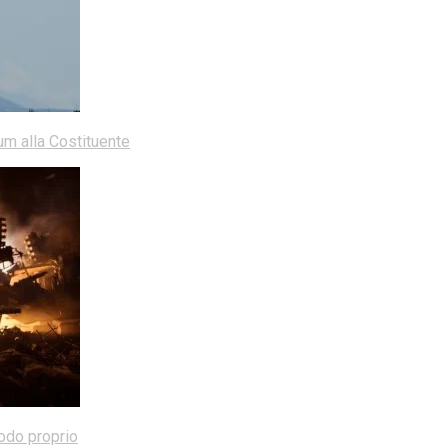
dum alla Costituente
modo proprio