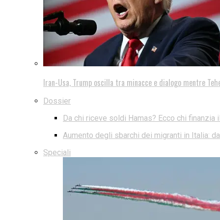
Iran-Usa, Trump oscilla tra minacce e dialogo mentre Teh
Dossier
Da chi riceve soldi Hamas? Ecco chi finanzia i
Aumento degli sbarchi dei migranti in Italia: 
Speciali