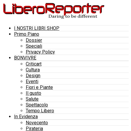
I NOSTRI LIBRI SHOP
Primo Piano
Dossier
Speciali
Privacy Policy
BONVIVRE
Criticart
Cultura
Design
Eventi
Fiori e Piante
Il gusto
Salute
Spettacolo
Tempo Libero
In Evidenza
Novecento
Pirateria