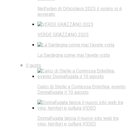
Nell’eden di Orticolario 2025 il sogno si è
avverato
VERDE GRAZZANO 2025
La Sardegna come mai l’avete vista
Il gusto
Calici di Stelle a Contessa Entellina, evento
Donnafugata il 10 agosto
Donnafugata lancia il nuovo sito web tra
vino, territori e cultura VIDEO