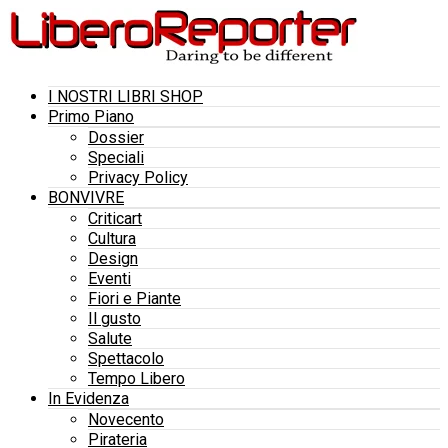
I NOSTRI LIBRI SHOP
Primo Piano
Dossier
Speciali
Privacy Policy
BONVIVRE
Criticart
Cultura
Design
Eventi
Fiori e Piante
Il gusto
Salute
Spettacolo
Tempo Libero
In Evidenza
Novecento
Pirateria