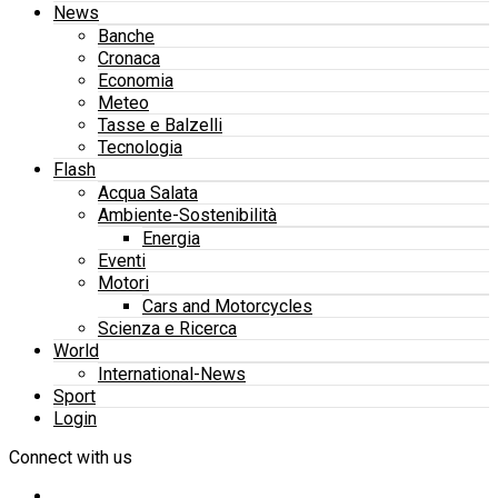
News
Banche
Cronaca
Economia
Meteo
Tasse e Balzelli
Tecnologia
Flash
Acqua Salata
Ambiente-Sostenibilità
Energia
Eventi
Motori
Cars and Motorcycles
Scienza e Ricerca
World
International-News
Sport
Login
Connect with us