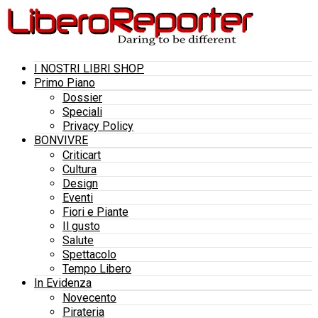
I NOSTRI LIBRI SHOP
Primo Piano
Dossier
Speciali
Privacy Policy
BONVIVRE
Criticart
Cultura
Design
Eventi
Fiori e Piante
Il gusto
Salute
Spettacolo
Tempo Libero
In Evidenza
Novecento
Pirateria