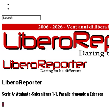
LiberoReporter
Serie A: Atalanta-Salernitana 1-1, Pasalic risponde a Ederson
0