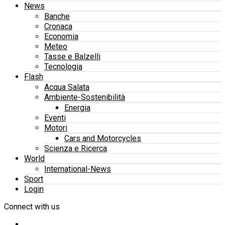
News
Banche
Cronaca
Economia
Meteo
Tasse e Balzelli
Tecnologia
Flash
Acqua Salata
Ambiente-Sostenibilità
Energia
Eventi
Motori
Cars and Motorcycles
Scienza e Ricerca
World
International-News
Sport
Login
Connect with us