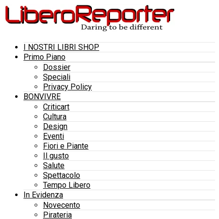
I NOSTRI LIBRI SHOP
Primo Piano
Dossier
Speciali
Privacy Policy
BONVIVRE
Criticart
Cultura
Design
Eventi
Fiori e Piante
Il gusto
Salute
Spettacolo
Tempo Libero
In Evidenza
Novecento
Pirateria