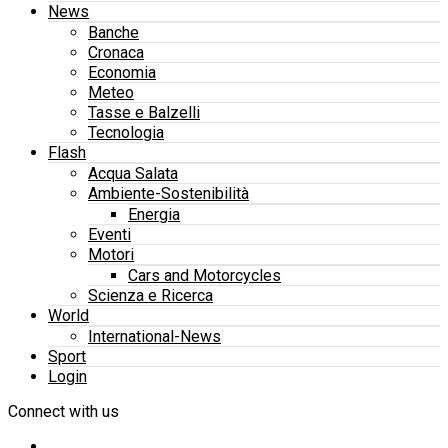
News
Banche
Cronaca
Economia
Meteo
Tasse e Balzelli
Tecnologia
Flash
Acqua Salata
Ambiente-Sostenibilità
Energia
Eventi
Motori
Cars and Motorcycles
Scienza e Ricerca
World
International-News
Sport
Login
Connect with us