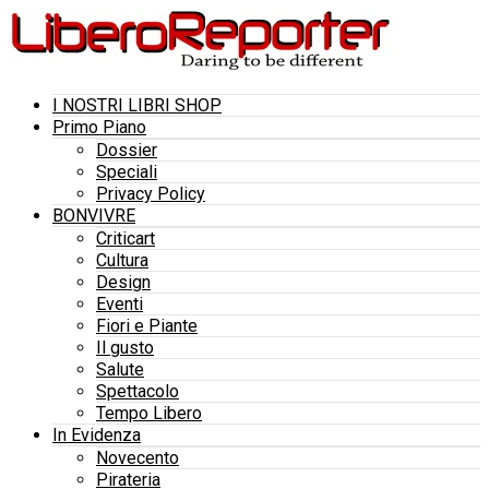
I NOSTRI LIBRI SHOP
Primo Piano
Dossier
Speciali
Privacy Policy
BONVIVRE
Criticart
Cultura
Design
Eventi
Fiori e Piante
Il gusto
Salute
Spettacolo
Tempo Libero
In Evidenza
Novecento
Pirateria