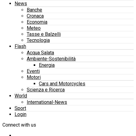
News
Banche
Cronaca
Economia
Meteo
Tasse e Balzelli
Tecnologia
Flash
Acqua Salata
Ambiente-Sostenibilità
Energia
Eventi
Motori
Cars and Motorcycles
Scienza e Ricerca
World
International-News
Sport
Login
Connect with us