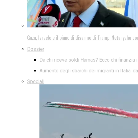
Gaza, Israele e il piano di disarmo di Trump: Netanyahu co
Dossier
Da chi riceve soldi Hamas? Ecco chi finanzia i
Aumento degli sbarchi dei migranti in Italia: 
Speciali