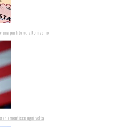
: una partita ad alto rischio
eran smentisce ogni volta