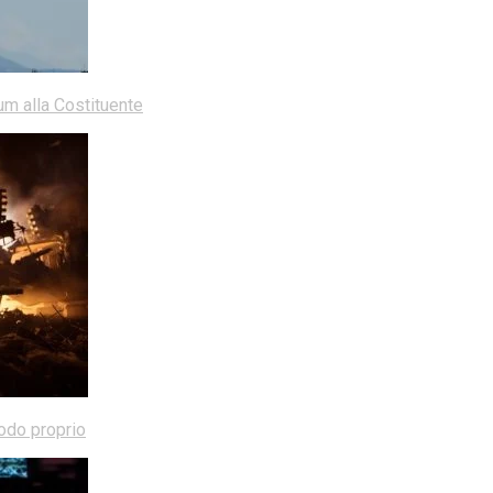
dum alla Costituente
modo proprio