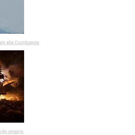
dum alla Costituente
modo proprio