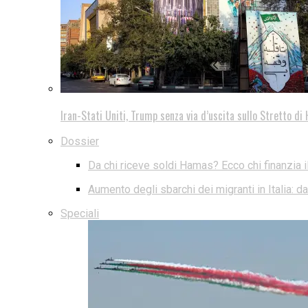
Iran-Stati Uniti, Trump senza via d’uscita sullo Stretto d
Dossier
Da chi riceve soldi Hamas? Ecco chi finanzia i
Aumento degli sbarchi dei migranti in Italia: 
Speciali