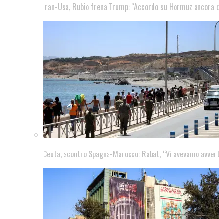
Iran-Usa, Rubio frena Trump: “Accordo su Hormuz ancora d
Ceuta, scontro Spagna-Marocco: Rabat, “Vi avevamo avver