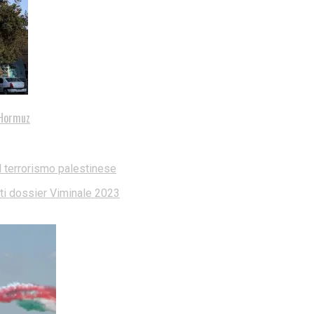
i Hormuz
l terrorismo palestinese
dati dossier Viminale 2023