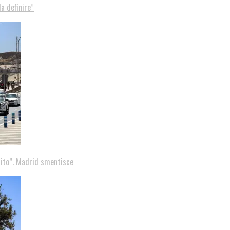
a definire”
tito”. Madrid smentisce