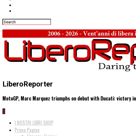
LiberoReporter
MotoGP, Marc Marquez triumphs on debut with Ducati: victory in
0
I NOSTRI LIBRI SHOP
Prima Pagina