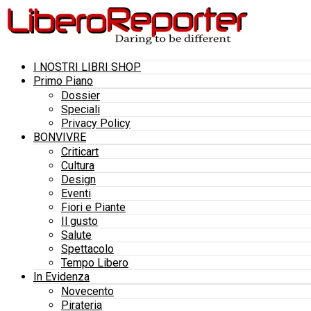
I NOSTRI LIBRI SHOP
Primo Piano
Dossier
Speciali
Privacy Policy
BONVIVRE
Criticart
Cultura
Design
Eventi
Fiori e Piante
Il gusto
Salute
Spettacolo
Tempo Libero
In Evidenza
Novecento
Pirateria