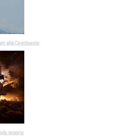
dum alla Costituente
modo proprio