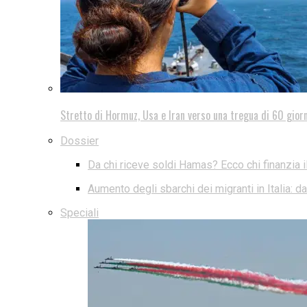
Stretto di Hormuz, Usa e Iran verso una tregua di 60 giorn
Dossier
Da chi riceve soldi Hamas? Ecco chi finanzia i
Aumento degli sbarchi dei migranti in Italia: 
Speciali