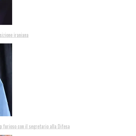
sizione iraniana
p furioso con il segretario alla Difesa