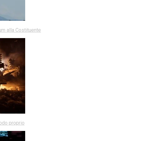
dum alla Costituente
modo proprio