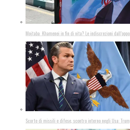
Mojtaba Khamenei in fin di vita? Le indiscrezioni dall’oppo
Scorte di missili e difese, scontro interno negli Usa: Trum