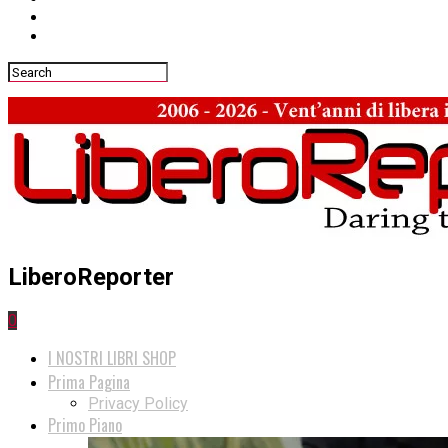
LiberoReporter
0
I NOSTRI LIBRI SHOP
Prima Pagina
Privacy Policy
Primo Piano