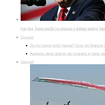
Iran-Usa, Trump oscilla tra minacce e dialogo mentre Teh
Dossier
Da chi riceve soldi Hamas? Ecco chi finanzia i
Aumento degli sbarchi dei migranti in Italia: 
Speciali