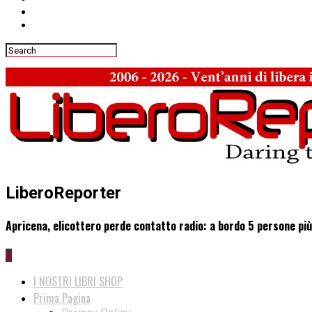
LiberoReporter
Apricena, elicottero perde contatto radio: a bordo 5 persone pi
0
I NOSTRI LIBRI SHOP
Prima Pagina