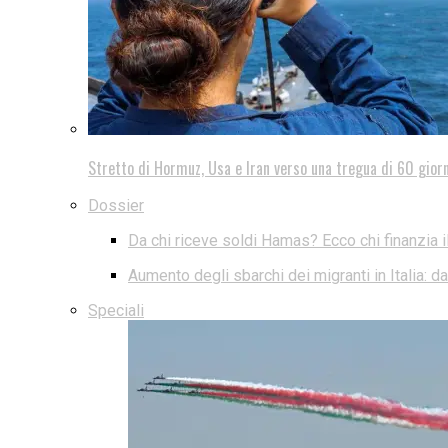
Stretto di Hormuz, Usa e Iran verso una tregua di 60 giorn
Dossier
Da chi riceve soldi Hamas? Ecco chi finanzia i
Aumento degli sbarchi dei migranti in Italia: 
Speciali