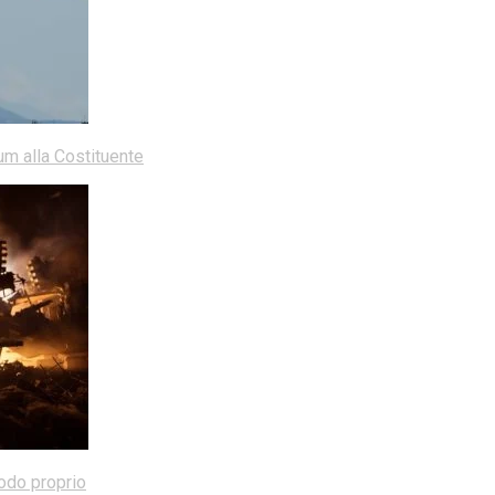
dum alla Costituente
modo proprio