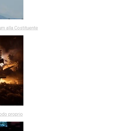
dum alla Costituente
modo proprio