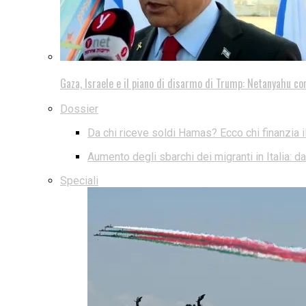
Gaza, Israele e il piano di disarmo di Trump: Netanyahu co
Dossier
Da chi riceve soldi Hamas? Ecco chi finanzia i
Aumento degli sbarchi dei migranti in Italia: 
Speciali