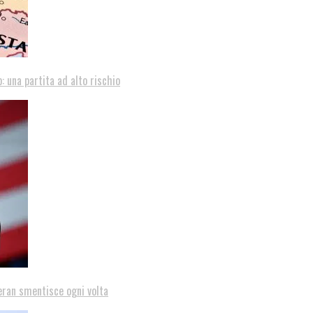
: una partita ad alto rischio
eran smentisce ogni volta