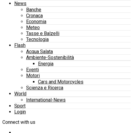
News
Banche
Cronaca
Economia
Meteo
Tasse e Balzelli
Tecnologia
Flash
Acqua Salata
Ambiente-Sostenibilità
Energia
Eventi
Motori
Cars and Motorcycles
Scienza e Ricerca
World
International-News
Sport
Login
Connect with us