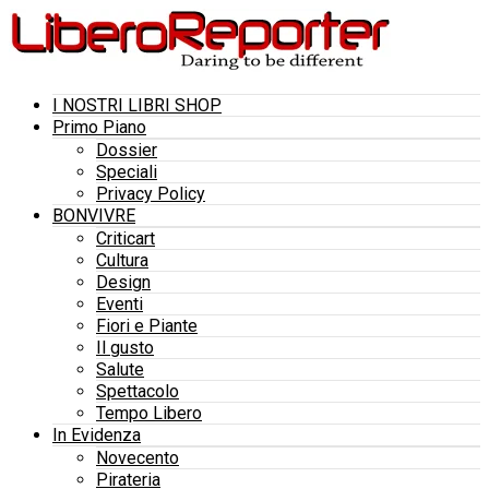
I NOSTRI LIBRI SHOP
Primo Piano
Dossier
Speciali
Privacy Policy
BONVIVRE
Criticart
Cultura
Design
Eventi
Fiori e Piante
Il gusto
Salute
Spettacolo
Tempo Libero
In Evidenza
Novecento
Pirateria