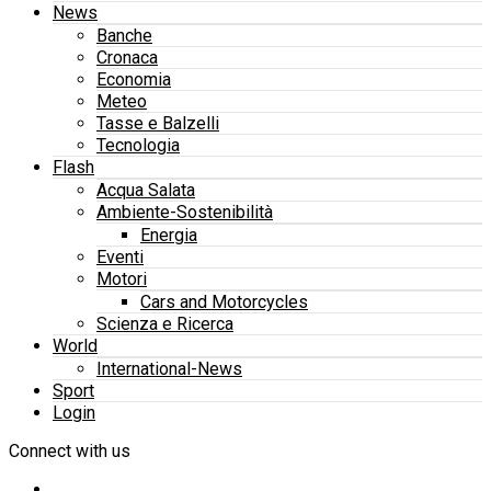
News
Banche
Cronaca
Economia
Meteo
Tasse e Balzelli
Tecnologia
Flash
Acqua Salata
Ambiente-Sostenibilità
Energia
Eventi
Motori
Cars and Motorcycles
Scienza e Ricerca
World
International-News
Sport
Login
Connect with us