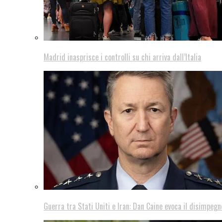
Madrid inasprisce i controlli su chi arriva dall’Italia
Guerra tra Stati Uniti e Iran: Dan Caine evoca il disimpegn