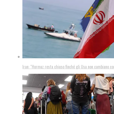
Iran: “Hormuz resta chiuso finché gli Usa non cambiano 