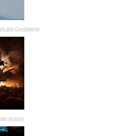
dum alla Costituente
modo proprio