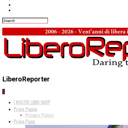
LiberoReporter
0
I NOSTRI LIBRI SHOP
Prima Pagina
Privacy Policy
Primo Piano