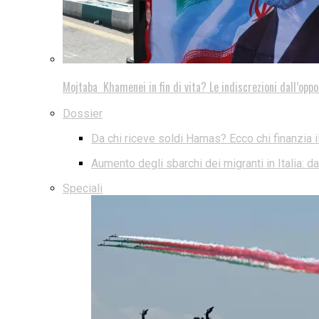
Mojtaba Khamenei in fin di vita? Le indiscrezioni dall’oppo
Dossier
Da chi riceve soldi Hamas? Ecco chi finanzia i
Aumento degli sbarchi dei migranti in Italia: 
Speciali