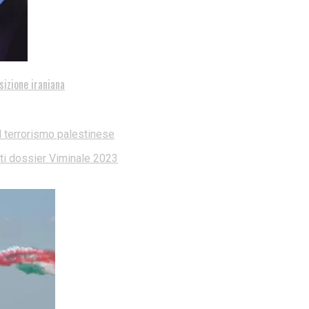
sizione iraniana
l terrorismo palestinese
dati dossier Viminale 2023