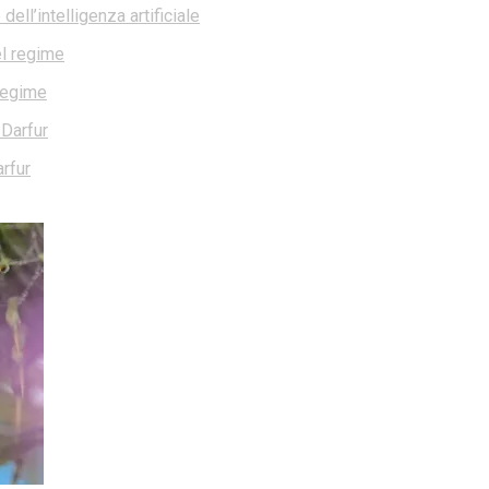
ell’intelligenza artificiale
 regime
rfur