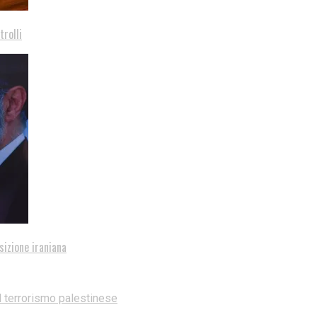
trolli
sizione iraniana
l terrorismo palestinese