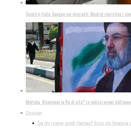
Scontro Italia-Spagna sui migranti: Madrid ripristina i con
Mojtaba Khamenei in fin di vita? Le indiscrezioni dall’oppo
Dossier
Da chi riceve soldi Hamas? Ecco chi finanzia i