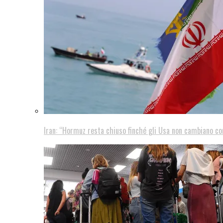
Iran: “Hormuz resta chiuso finché gli Usa non cambiano 