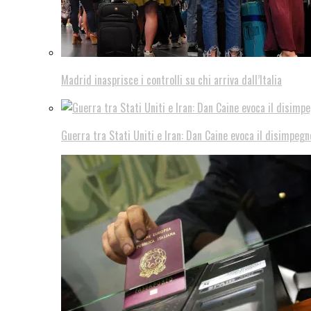
Madrid inasprisce i controlli su chi arriva dall’Italia
Guerra tra Stati Uniti e Iran: Dan Caine evoca il disimpegn