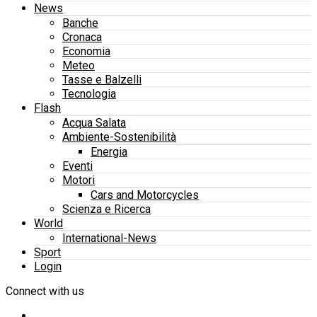
News
Banche
Cronaca
Economia
Meteo
Tasse e Balzelli
Tecnologia
Flash
Acqua Salata
Ambiente-Sostenibilità
Energia
Eventi
Motori
Cars and Motorcycles
Scienza e Ricerca
World
International-News
Sport
Login
Connect with us