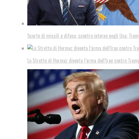
Scorte di missili e difese, scontro interno negli Usa: Trum
Lo Stretto di Hormuz diventa l’arma dell’Iran contro Trump