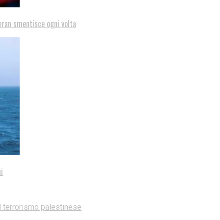
eran smentisce ogni volta
i
l terrorismo palestinese