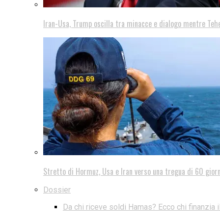
Iran-Usa, Trump oscilla tra minacce e dialogo mentre Teh
Stretto di Hormuz, Usa e Iran verso una tregua di 60 giorn
Dossier
Da chi riceve soldi Hamas? Ecco chi finanzia i