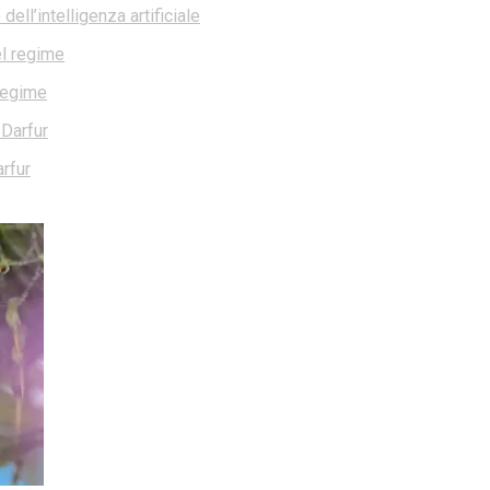
ell’intelligenza artificiale
 regime
rfur