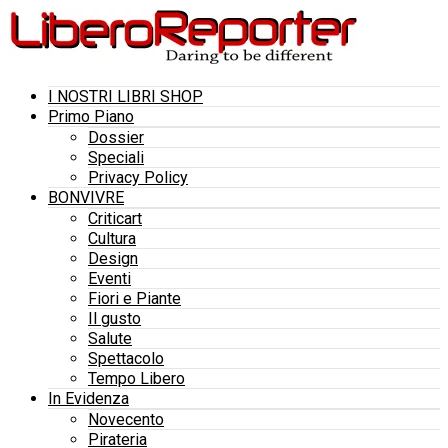
I NOSTRI LIBRI SHOP
Primo Piano
Dossier
Speciali
Privacy Policy
BONVIVRE
Criticart
Cultura
Design
Eventi
Fiori e Piante
Il gusto
Salute
Spettacolo
Tempo Libero
In Evidenza
Novecento
Pirateria